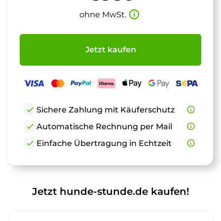
info_outline
ohne MwSt.
Jetzt kaufen
check
Sichere Zahlung mit Käuferschutz
info_outline
check
Automatische Rechnung per Mail
info_outline
check
Einfache Übertragung in Echtzeit
info_outline
Jetzt hunde-stunde.de kaufen!