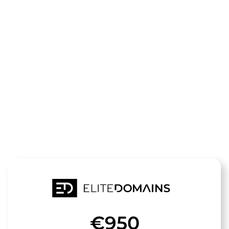
Die Domain
hunde-
stunde.de
steht zum Verkauf
€950